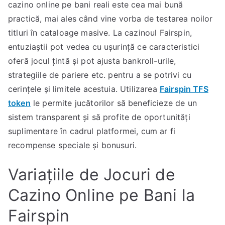
cazino online pe bani reali este cea mai bună
practică, mai ales când vine vorba de testarea noilor
titluri în cataloage masive. La cazinoul Fairspin,
entuziaștii pot vedea cu ușurință ce caracteristici
oferă jocul țintă și pot ajusta bankroll-urile,
strategiile de pariere etc. pentru a se potrivi cu
cerințele și limitele acestuia. Utilizarea
Fairspin TFS
token
le permite jucătorilor să beneficieze de un
sistem transparent și să profite de oportunități
suplimentare în cadrul platformei, cum ar fi
recompense speciale și bonusuri.
Variațiile de Jocuri de
Cazino Online pe Bani la
Fairspin