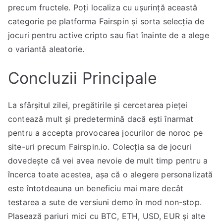
precum fructele. Poți localiza cu ușurință această
categorie pe platforma Fairspin și sorta selecția de
jocuri pentru active cripto sau fiat înainte de a alege
o variantă aleatorie.
Concluzii Principale
La sfârșitul zilei, pregătirile și cercetarea pieței
contează mult și predetermină dacă ești înarmat
pentru a accepta provocarea jocurilor de noroc pe
site-uri precum Fairspin.io. Colecția sa de jocuri
dovedește că vei avea nevoie de mult timp pentru a
încerca toate acestea, așa că o alegere personalizată
este întotdeauna un beneficiu mai mare decât
testarea a sute de versiuni demo în mod non-stop.
Plasează pariuri mici cu BTC, ETH, USD, EUR și alte