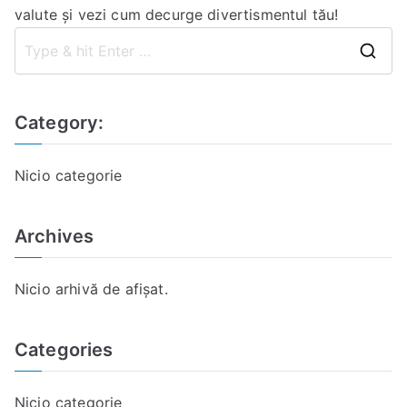
valute și vezi cum decurge divertismentul tău!
C
a
u
Category:
t
ă
Nicio categorie
:
Archives
Nicio arhivă de afișat.
Categories
Nicio categorie