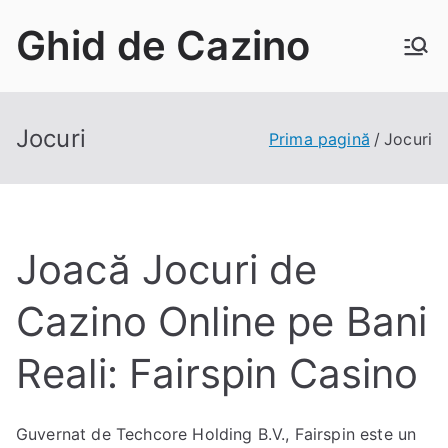
Sari
Ghid de Cazino
la
conținut
Jocuri
Prima pagină
Jocuri
Joacă Jocuri de
Cazino Online pe Bani
Reali: Fairspin Casino
Guvernat de Techcore Holding B.V., Fairspin este un