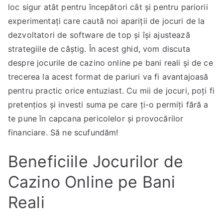
loc sigur atât pentru începători cât și pentru pariorii
experimentați care caută noi apariții de jocuri de la
dezvoltatori de software de top și își ajustează
strategiile de câștig. În acest ghid, vom discuta
despre jocurile de cazino online pe bani reali și de ce
trecerea la acest format de pariuri va fi avantajoasă
pentru practic orice entuziast. Cu mii de jocuri, poți fi
pretențios și investi suma pe care ți-o permiți fără a
te pune în capcana pericolelor și provocărilor
financiare. Să ne scufundăm!
Beneficiile Jocurilor de
Cazino Online pe Bani
Reali